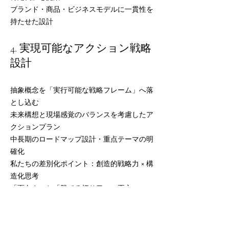
ブランド・商品・ビジネスモデルに一貫性を
持たせた設計
4. 実現可能なアクション戦略
設計
抽象概念を「実行可能な戦略フレーム」へ落
とし込む
未来構想と現場感覚のバランスを考慮したア
クションプラン
中長期のロードマップ設計・重点テーマの明
確化
私たちの差別化ポイント：創造的戦略力 × 構
造化思考
「面白さ」と「勝てる切り口」の両立
戦略は、ロジックだけでは動きません。人を
動かし、社内外の共感を得るためには、直感
的にワクワクするコンセプトが必要です。