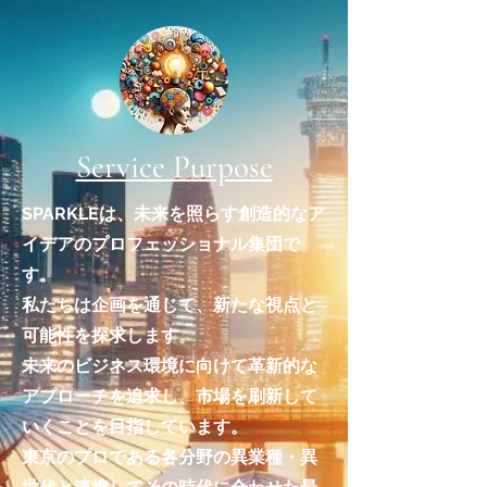
Service Purpose
SPARKLEは、未来を照らす創造的なア
イデアのプロフェッショナル集団で
す。
私たちは企画を通じて、新たな視点と
可能性を探求します。
未来のビジネス環境に向けて革新的な
アプローチを追求し、市場を刷新して
いくことを目指しています。
​東京のプロである各分野の異業種・異