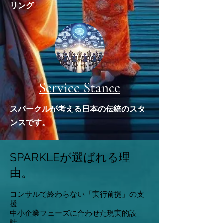
リング
Service Stance
​スパークルが考える日本の伝統のスタ
ンスです。
SPARKLEが選ばれる理
由。
コンサルで終わらない「実行前提」の支
援.
中小企業フェーズに合わせた現実的設
計。