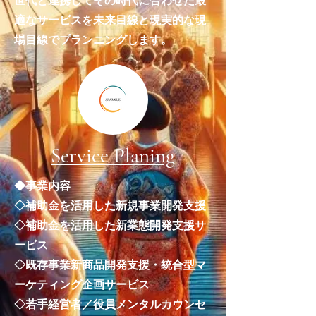
世代と連携してその時代に合わせた最
適なサービスを未来目線と現実的な現
場目線でプランニングします。
Service Planing
◆事業内容
◇​​補助金を活用した新規事業開発支援
◇​​補助金を活用した新業態開発
支援サ
ービス
◇既存事業新商品開発支援・統合型マ
ーケティング企画サービス
◇若手経営者／役員メンタルカウンセ