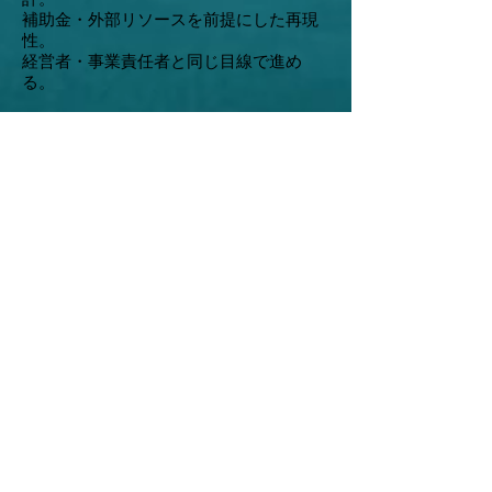
補助金・外部リソースを前提にした再現
性。
経営者・事業責任者と同じ目線で進め
る。
無料相談について
只今初回はオンラインで
の無料相談をご提供し
30分
ています。
今の構想で進めて良いか事業として成立
する可能性補助金を活用できるかを中心
に、 次の一手が明確になる時間にしま
す。
​NEWS